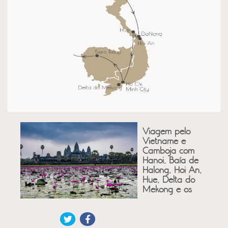
Viagem pelo
Vietname e
Camboja com
Hanoi, Baía de
Halong, Hoi An,
Hue, Delta do
Mekong e os