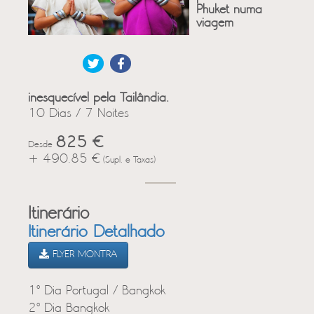
Phuket numa
viagem
inesquecível pela Tailândia.
10 Dias / 7 Noites
825 €
Desde
+ 490.85 €
(Supl. e Taxas)
Itinerário
Itinerário Detalhado
FLYER MONTRA
1º Dia Portugal / Bangkok
2º Dia Bangkok