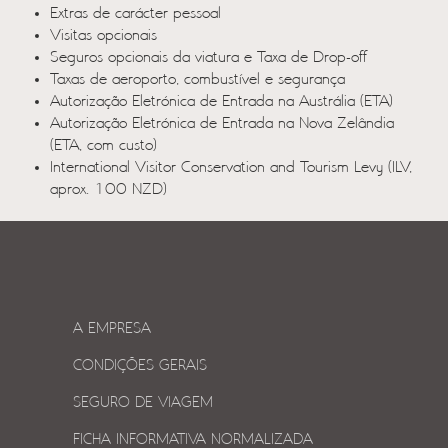
Extras de carácter pessoal
Visitas opcionais
Seguros opcionais da viatura e Taxa de Drop-off
Taxas de aeroporto, combustível e segurança
Autorização Eletrónica de Entrada na Austrália (ETA)
Autorização Eletrónica de Entrada na Nova Zelândia
(ETA, com custo)
International Visitor Conservation and Tourism Levy (ILV,
aprox. 100 NZD)
A EMPRESA
CONDIÇÕES GERAIS
SEGURO DE VIAGEM
FICHA INFORMATIVA NORMALIZADA