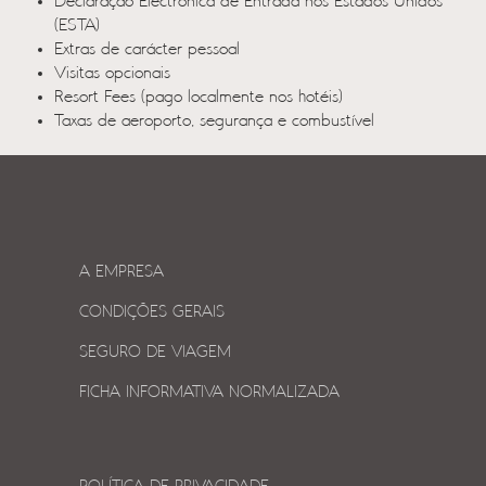
Declaração Electrónica de Entrada nos Estados Unidos
(ESTA)
Extras de carácter pessoal
Visitas opcionais
Resort Fees (pago localmente nos hotéis)
Taxas de aeroporto, segurança e combustível
A EMPRESA
CONDIÇÕES GERAIS
SEGURO DE VIAGEM
FICHA INFORMATIVA NORMALIZADA