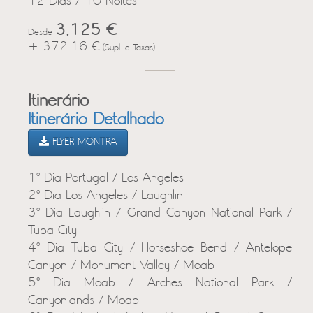
12 Dias / 10 Noites
3,125 €
Desde
+ 372.16 €
(Supl. e Taxas)
Itinerário
Itinerário Detalhado
FLYER MONTRA
1º Dia Portugal / Los Angeles
2º Dia Los Angeles / Laughlin
3º Dia Laughlin / Grand Canyon National Park /
Tuba City
4º Dia Tuba City / Horseshoe Bend / Antelope
Canyon / Monument Valley / Moab
5º Dia Moab / Arches National Park /
Canyonlands / Moab