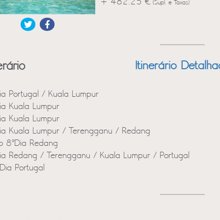
+ 482.25 €
(Supl. e Taxas)
erário
Itinerário Detalh
ia Portugal / Kuala Lumpur
ia Kuala Lumpur
ia Kuala Lumpur
ia Kuala Lumpur / Terengganu / Redang
o 8ºDia Redang
ia Redang / Terengganu / Kuala Lumpur / Portugal
Dia Portugal