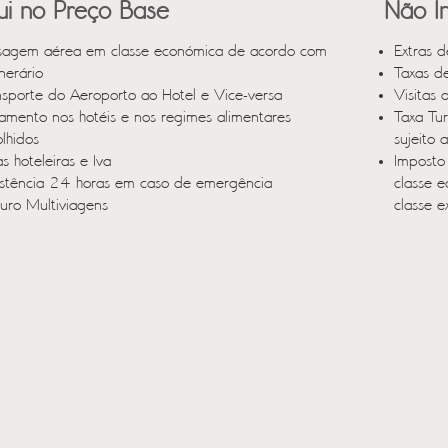
lui no Preço Base
Não In
sagem aérea em classe económica de acordo com
Extras d
inerário
Taxas d
nsporte do Aeroporto ao Hotel e Vice-versa
Visitas 
jamento nos hotéis e nos regimes alimentares
Taxa Tu
lhidos
sujeito 
s hoteleiras e Iva
Imposto
istência 24 horas em caso de emergência
classe 
uro Multiviagens
classe e