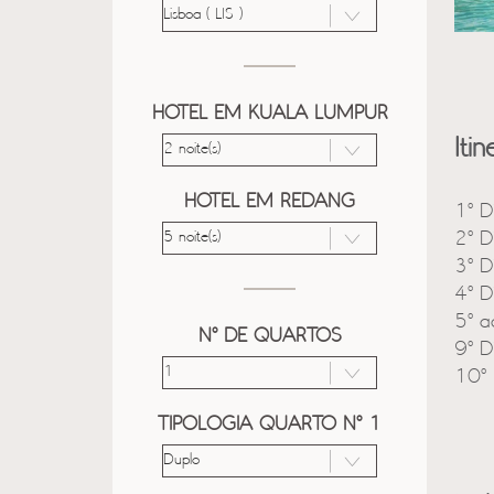
HOTEL EM KUALA LUMPUR
Itin
HOTEL EM REDANG
1º D
2º D
3º D
4º D
5º a
Nº DE QUARTOS
9º D
10º 
TIPOLOGIA QUARTO Nº 1