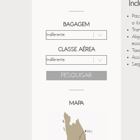
Inc
Pas
o it
BAGAGEM
Tra
Alo
esco
CLASSE AÉREA
Taxa
Ass
Seg
PESQUISAR
MAPA