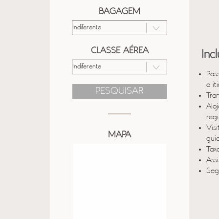
BAGAGEM
CLASSE AÉREA
Inc
Pas
o it
PESQUISAR
Tra
Alo
reg
Vis
MAPA
gui
Taxa
Ass
Seg