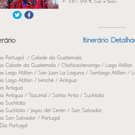
+ 387.99 €
(Supl. e Taxas)
erário
Itinerário Detalh
ia Portugal / Cidade da Guatemala
ia Cidade da Guatemala / Chichicastenango / Lago Atitlan
ia Lago Atitlan / San Juan La Laguna / Santiago Atitlan / L
ia Lago Atitlan / Iximché / Antigua
ia Antigua
ia Antigua / Tazumal / Santa Anta / Suchitoto
ia Suchitoto
ia Suchitoto / Joyas del Cerén / San Salvador
ia San Salvador / Portugal
Dia Portugal