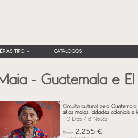
FÉRIAS TIPO
CATÁLOGOS
aia - Guatemala e El
Circuito cultural pela Guatemal
sítios maias, cidades coloniais e l
10 Dias / 8 Noites
2,255 €
Desde