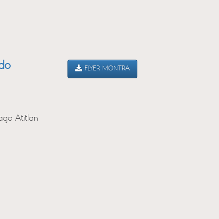
ado
FLYER MONTRA
ago Atitlan