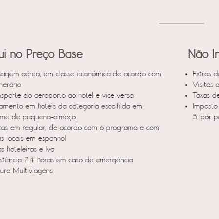
lui no Preço Base
Não In
sagem aérea, em classe económica de acordo com
Extras d
inerário
Visitas 
nsporte do aeroporto ao hotel e vice-versa
Taxas d
jamento em hotéis da categoria escolhida em
Imposto 
ime de pequeno-almoço
5 por p
itas em regular, de acordo com o programa e com
as locais em espanhol
s hoteleiras e Iva
istência 24 horas em caso de emergência
uro Multiviagens