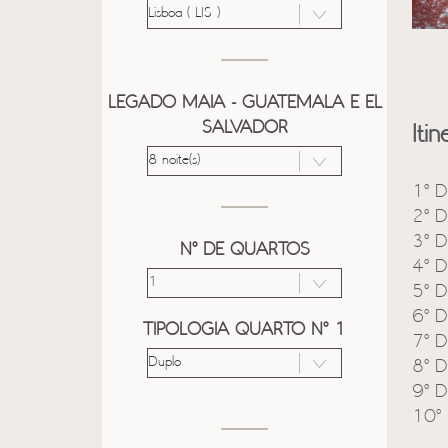
LEGADO MAIA - GUATEMALA E EL
SALVADOR
Itin
1º D
2º D
3º D
Nº DE QUARTOS
4º D
5º D
6º D
TIPOLOGIA QUARTO Nº 1
7º D
8º D
9º D
10º 