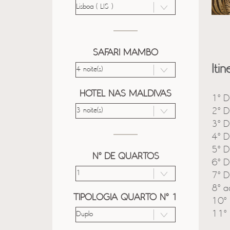
SAFARI MAMBO
Itin
HOTEL NAS MALDIVAS
1º D
2º D
3º D
4º D
5º D
Nº DE QUARTOS
6º D
7º D
8º a
TIPOLOGIA QUARTO Nº 1
10º 
11º 