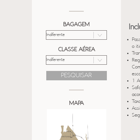
BAGAGEM
Inc
Pas
o it
CLASSE AÉREA
Tra
Reg
Com
esc
PESQUISAR
1 A
Saf
aco
Taxa
MAPA
Ass
Seg