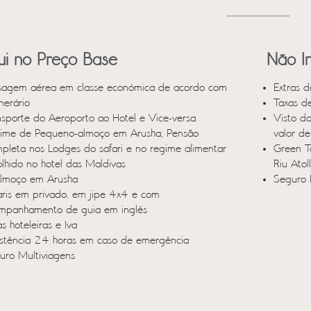
lui no Preço Base
Não In
sagem aérea em classe económica de acordo com
Extras d
inerário
Taxas d
nsporte do Aeroporto ao Hotel e Vice-versa
Visto d
ime de Pequeno-almoço em Arusha, Pensão
valor d
pleta nos Lodges do safari e no regime alimentar
Green T
olhido no hotel das Maldivas
Riu Atol
lmoço em Arusha
Seguro 
aris em privado, em jipe 4x4 e com
mpanhamento de guia em inglês
s hoteleiras e Iva
istência 24 horas em caso de emergência
uro Multiviagens