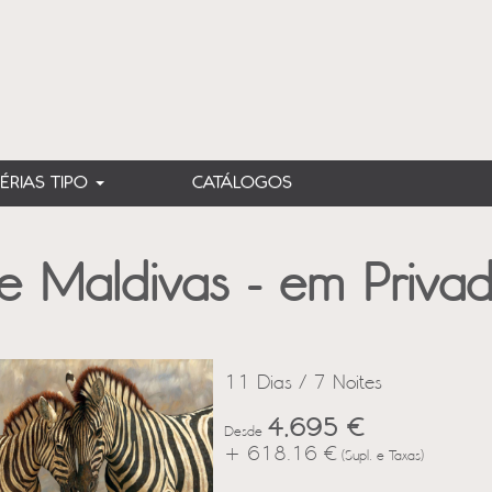
FÉRIAS TIPO
CATÁLOGOS
 Maldivas - em Priva
11 Dias / 7 Noites
4,695 €
Desde
+ 618.16 €
(Supl. e Taxas)