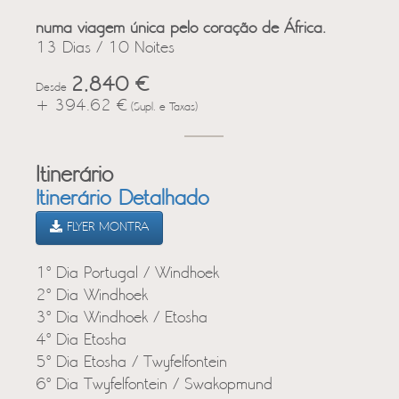
numa viagem única pelo coração de África.
13 Dias / 10 Noites
2,840 €
Desde
+ 394.62 €
(Supl. e Taxas)
Itinerário
Itinerário Detalhado
FLYER MONTRA
1º Dia Portugal / Windhoek
2º Dia Windhoek
3º Dia Windhoek / Etosha
4º Dia Etosha
5º Dia Etosha / Twyfelfontein
6º Dia Twyfelfontein / Swakopmund