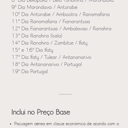
8º Dia Bekopaka / Belo Tsiribihina / Morondava
9º Dia Morondava / Antsirabe
10º Dia Antsirabe / Ambositra / Ranomafana
11º Dia Ranomafana / Fianarantsoa
12º Dia Fianarantsoa / Ambalavao / Ranohira
13º Dia Ranohira (Isalo)
14º Dia Ranohira / Zombitse / Ifaty
15º e 16º Dia Ifaty
17º Dia Ifaty / Tulear / Antananarivo
18º Dia Antananarivo / Portugal
19º Dia Portugal
Inclui no Preço Base
Passagem aérea em classe económica de acordo com o