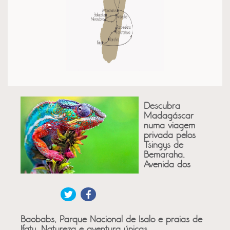
Descubra
Madagáscar
numa viagem
privada pelos
Tsingys de
Bemaraha,
Avenida dos
Baobabs, Parque Nacional de Isalo e praias de
Ifaty. Natureza e aventura únicas.