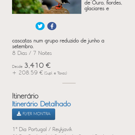
de Ouro, fiordes,
glaciares e
cascatas num grupo reduzido de junho a
setembro.
8 Dias / 7 Noites
3,410 €
Desde
+ 208.59 €
(Supl. e Taxas)
Itinerário
Itinerário Detalhado
FLYER MONTRA
1º Dia Portugal / Reykjavík