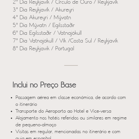
2º Dia Reykjavík / Círculo de Ouro / Reykjavík
3º Dia Reykjavík / Akureyri
4º Dia Akureyri / Mývatn
5º Dia Mývatn / Egilsstaðir
6º Dia Egilsstaðir / Vatnajökull
7º Dia Vatnajökull / Vík /Costa Sul / Reykjavík
8º Dia Reykjavik / Portugal
Inclui no Preço Base
Passagem aérea em classe económica, de acordo com
o itinerário
Transporte do Aeroporto ao Hotel e Vice-versa
Alojamento nos hotéis referidos ou similares em regime
de pequeno-almoço
Visitas em regular, mencionadas no itinerário e com
guia em espanhol