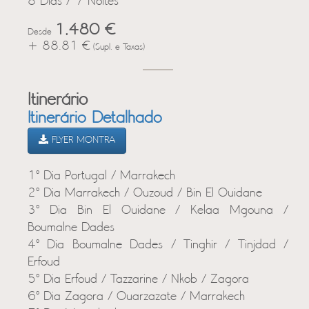
8 Dias / 7 Noites
1,480 €
Desde
+ 88.81 €
(Supl. e Taxas)
Itinerário
Itinerário Detalhado
FLYER MONTRA
1º Dia Portugal / Marrakech
2º Dia Marrakech / Ouzoud / Bin El Ouidane
3º Dia Bin El Ouidane / Kelaa Mgouna /
Boumalne Dades
4º Dia Boumalne Dades / Tinghir / Tinjdad /
Erfoud
5º Dia Erfoud / Tazzarine / Nkob / Zagora
6º Dia Zagora / Ouarzazate / Marrakech