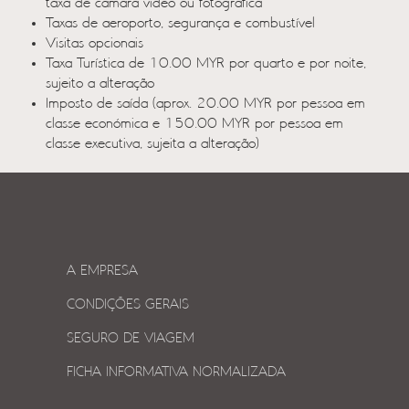
taxa de câmara vídeo ou fotográfica
Taxas de aeroporto, segurança e combustível
Visitas opcionais
Taxa Turística de 10.00 MYR por quarto e por noite,
sujeito a alteração
Imposto de saída (aprox. 20.00 MYR por pessoa em
classe económica e 150.00 MYR por pessoa em
classe executiva, sujeita a alteração)
A EMPRESA
CONDIÇÕES GERAIS
SEGURO DE VIAGEM
FICHA INFORMATIVA NORMALIZADA