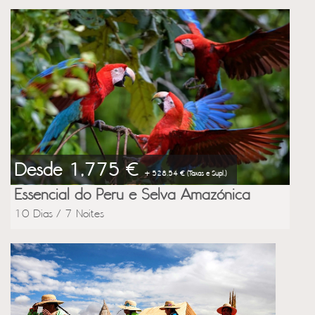
Desde 1,775 €
+ 528.54 € (Taxas e Supl.)
Essencial do Peru e Selva Amazónica
10 Dias / 7 Noites