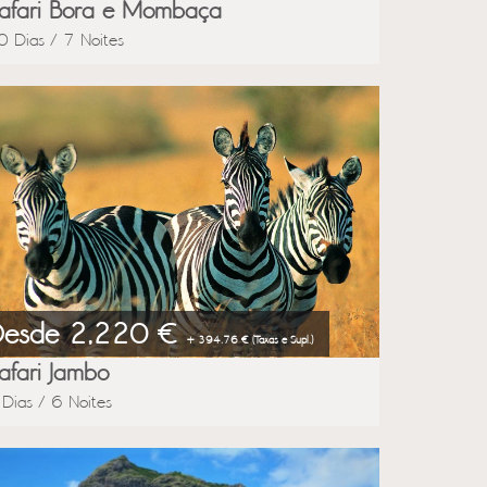
afari Bora e Mombaça
0 Dias / 7 Noites
Desde 2,220 €
+ 394.76 € (Taxas e Supl.)
afari Jambo
 Dias / 6 Noites