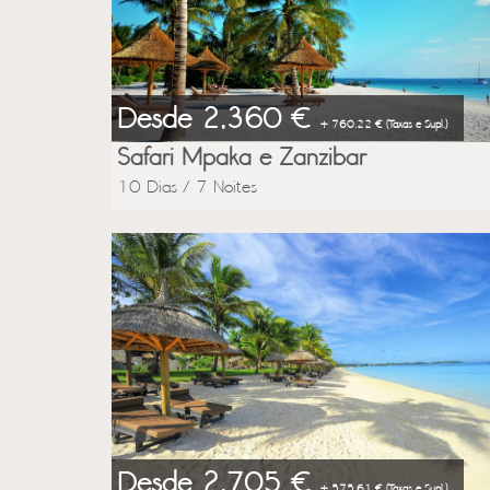
Desde 2,360 €
+ 760.22 € (Taxas e Supl.)
Safari Mpaka e Zanzibar
10 Dias / 7 Noites
Desde 2,705 €
+ 575.61 € (Taxas e Supl.)