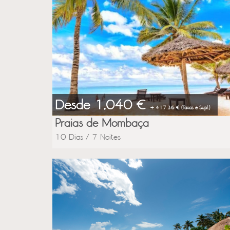
Previous
Desde 1,040 €
+ 417.36 € (Taxas e Supl.)
Praias de Mombaça
10 Dias / 7 Noites