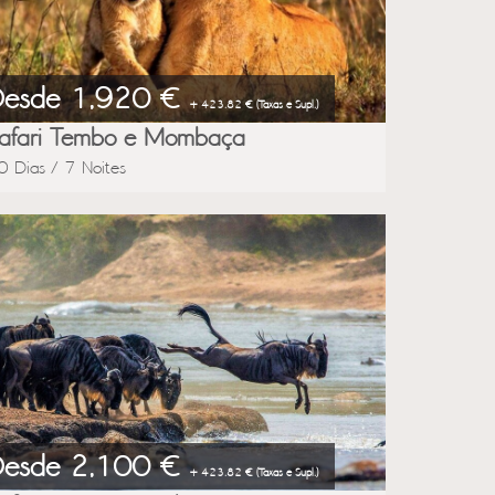
Desde 1,920 €
+ 423.82 € (Taxas e Supl.)
afari Tembo e Mombaça
0 Dias / 7 Noites
Desde 2,100 €
+ 423.82 € (Taxas e Supl.)