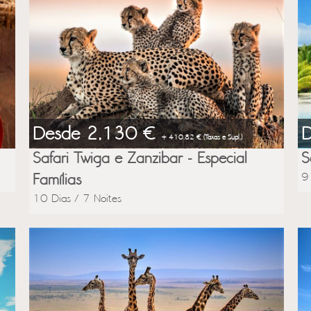
Desde 2,130 €
+ 410.82 € (Taxas e Supl.)
Safari Twiga e Zanzibar - Especial
S
9
Famílias
10 Dias / 7 Noites