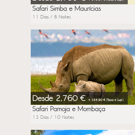
Safari Simba e Maurícias
11 Dias / 8 Noites
Desde 2,760 €
+ 388.90 € (Taxas e Supl.)
Safari Pamoja e Mombaça
13 Dias / 10 Noites