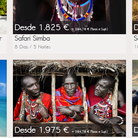
Desde 1,825 €
+ 394.76 € (Taxas e Supl.)
r
Safari Simba
S
8 Dias / 5 Noites
1
Desde 1,975 €
+ 394.76 € (Taxas e Supl.)