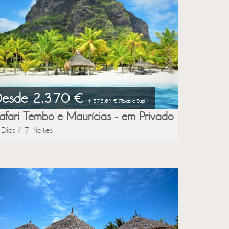
Desde 2,370 €
+ 575.61 € (Taxas e Supl.)
afari Tembo e Maurícias - em Privado
 Dias / 7 Noites