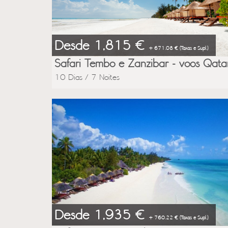
Desde 1,815 €
+ 671.08 € (Taxas e Supl.)
Safari Tembo e Zanzibar - voos Qata
10 Dias / 7 Noites
Desde 1,935 €
+ 760.22 € (Taxas e Supl.)