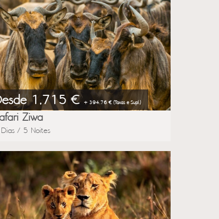
Next
Desde 1,715 €
+ 394.76 € (Taxas e Supl.)
afari Ziwa
 Dias / 5 Noites