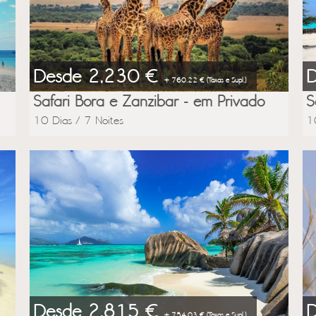
Desde 2,230 €
+ 760.22 € (Taxas e Supl.)
Safari Bora e Zanzibar - em Privado
S
10 Dias / 7 Noites
1
Desde 2,815 €
+ 754.03 € (Taxas e Supl.)