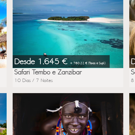
Desde 1,645 €
+ 760.22 € (Taxas e Supl.)
Safari Tembo e Zanzibar
S
10 Dias / 7 Noites
8