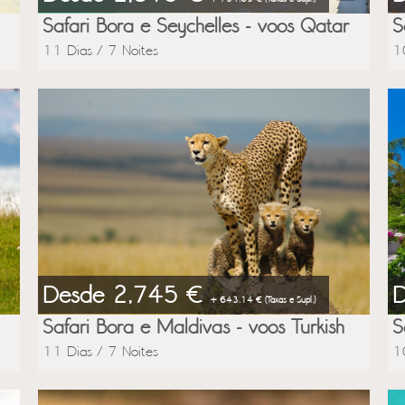
Safari Bora e Seychelles - voos Qatar
S
11 Dias / 7 Noites
1
Desde 2,745 €
+ 643.14 € (Taxas e Supl.)
Safari Bora e Maldivas - voos Turkish
S
11 Dias / 7 Noites
1