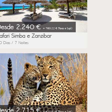
Desde 2,240 €
+ 760.22 € (Taxas e Supl.)
afari Simba e Zanzibar
0 Dias / 7 Noites
Desde 2,715 €
+ 410.82 € (Taxas e Supl.)