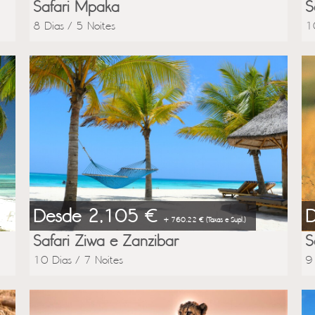
Safari Mpaka
S
8 Dias / 5 Noites
1
Desde 2,105 €
+ 760.22 € (Taxas e Supl.)
Safari Ziwa e Zanzibar
S
10 Dias / 7 Noites
9