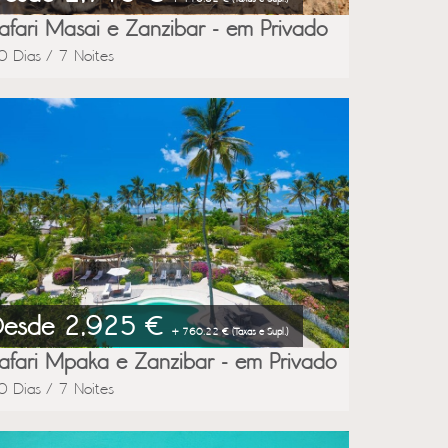
afari Masai e Zanzibar - em Privado
0 Dias / 7 Noites
Desde 2,925 €
+ 760.22 € (Taxas e Supl.)
afari Mpaka e Zanzibar - em Privado
0 Dias / 7 Noites